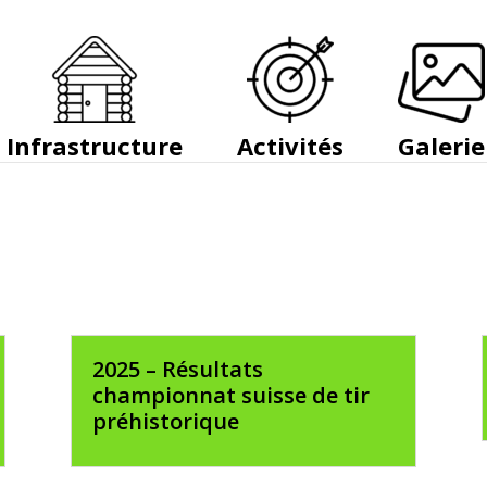
Infrastructure
Activités
Galerie
2025 – Résultats
championnat suisse de tir
préhistorique